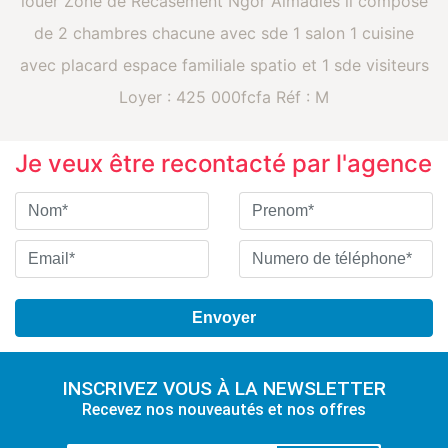
louer Zone de Recasement Ngor Almadies il composé
de 2 chambres chacune avec sde 1 salon 1 cuisine
avec placard espace familiale spatio et 1 sde visiteurs
Loyer : 425 000fcfa Réf : M
Je veux être recontacté par l'agence
INSCRIVEZ VOUS À LA NEWSLETTER
Recevez nos nouveautés et nos offres